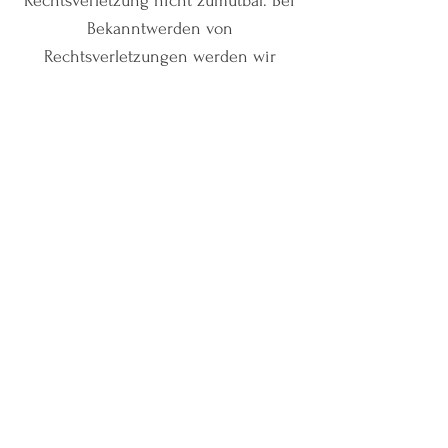
Rechtsverletzung nicht zumutbar. Bei
Bekanntwerden von
Rechtsverletzungen werden wir
derartige Links umgehend entfernen.
Urheberrecht
Die durch die Seitenbetreiber
erstellten Inhalte und Werke auf
diesen Seiten unterliegen dem
deutschen Urheberrecht. Die
Vervielfältigung, Bearbeitung,
Verbreitung und jede Art der
Verwertung außerhalb der Grenzen
des Urheberrechtes bedürfen der
schriftlichen Zustimmung des
jeweiligen Autors bzw. Erstellers.